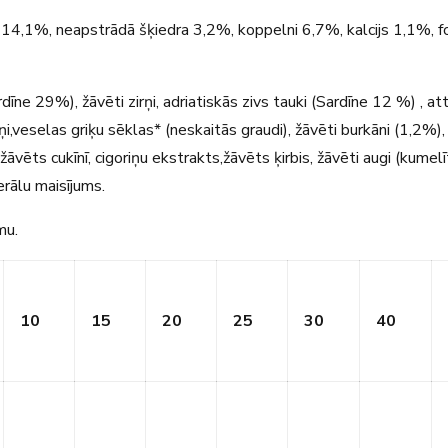
 14,1%, neapstrādā šķiedra 3,2%, koppelni 6,7%, kalcijs 1,1%, f
dīne 29%), žāvēti zirņi, adriatiskās zivs tauki (Sardīne 12 %) , att
rņi,veselas griķu sēklas* (neskaitās graudi), žāvēti burkāni (1,2%)
žāvēts cukīnī, cigoriņu ekstrakts,žāvēts ķirbis, žāvēti augi (kumelī
erālu maisījums.
mu.
10
15
20
25
30
40