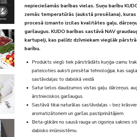
nepieciešamās barības vielas. Suņu barību KUD
zemās temperatūrās (aukstā presēšana), kuras
procesā izmanto izcilas kvalitātes gaļu, dārzeņ
garšaugus. KUDO barības sastāvā NAV graudaug
kartupeļi, kas palīdz dzīvniekam vieglāk pārstr
barību.
Produkts viegli tiek pārstrādāts kuņģa-zarnu tra
pateicoties auksti presētai tehnoloģijai, kas sagl
sastāvdaļas to dabiskā veidā
Satur lielos daudzumos vistas gaļu, dārzeņus, au
ārstnieciskos garšaugus.
Sastāvā tikai naturālas sastāvdaļas – bez krāsvie
aromatizātoriem un garšas pastiprinātājiem.
Beta-glikāni no sausā rauga un cigoriņa saknes st
dabisko imūnsistēmu.