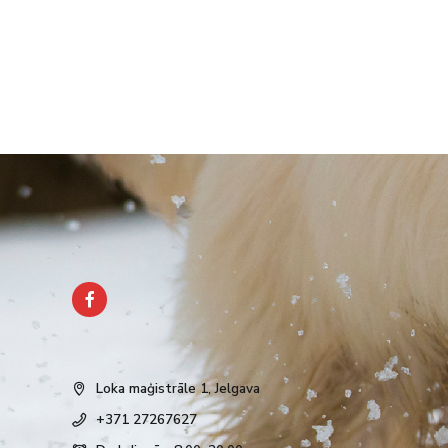
Loka maģistrāle 1, Jelgava
+371 27267627