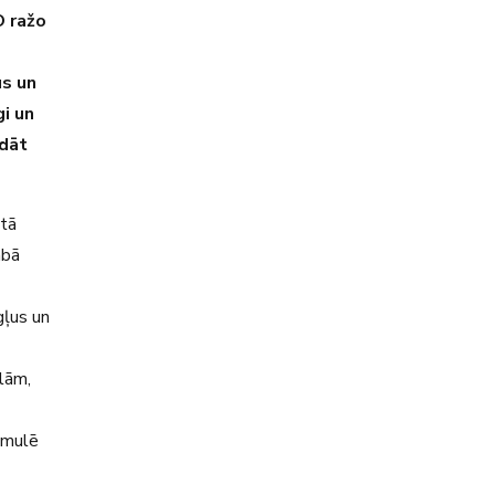
O ražo
us un
i un
ādāt
ktā
abā
gļus un
lām,
imulē