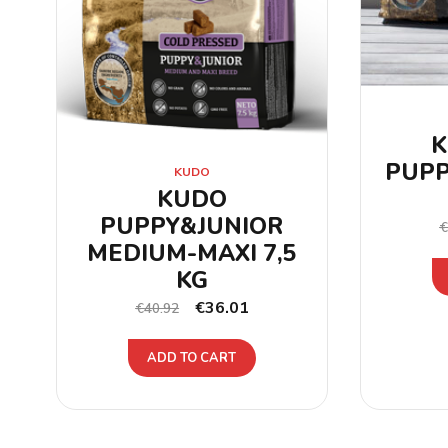
K
PUPP
KUDO
KUDO
PUPPY&JUNIOR
MEDIUM-MAXI 7,5
KG
€
36.01
€
40.92
ADD TO CART