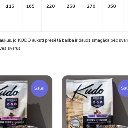
115
165
220
250
270
350
traukus, jo KUDO auksti presētā barība ir daudz smagāka pēc svar
ves svarus.
Sale!
Sal