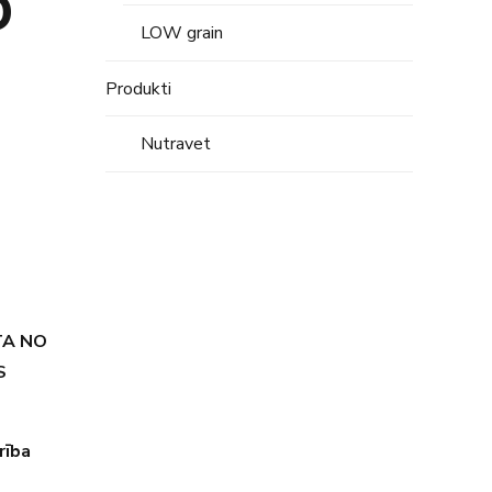
D
LOW grain
Produkti
Nutravet
TA NO
S
rība