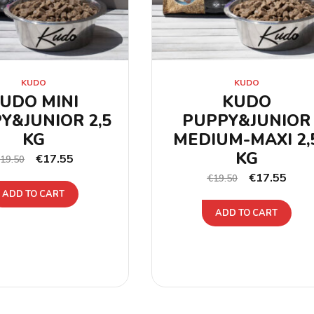
KUDO
KUDO
UDO MINI
KUDO
Y&JUNIOR 2,5
PUPPY&JUNIOR
KG
MEDIUM-MAXI 2,
KG
€
17.55
€
19.50
€
17.55
€
19.50
ADD TO CART
ADD TO CART