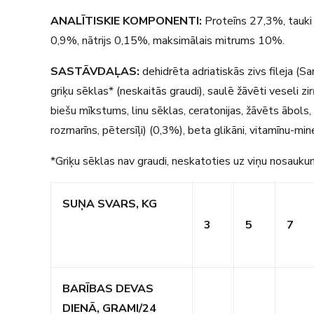
ANALĪTISKIE KOMPONENTI:
Proteīns 27,3%, tauki
0,9%, nātrijs 0,15%, maksimālais mitrums 10%.
SASTĀVDAĻAS:
dehidrēta adriatiskās zivs fileja (Sar
griķu sēklas* (neskaitās graudi), saulē žāvēti veseli zi
biešu mīkstums, linu sēklas, ceratonijas, žāvēts ābols, 
rozmarīns, pētersīļi) (0,3%), beta glikāni, vitamīnu-min
*Griķu sēklas nav graudi, neskatoties uz viņu nosauku
SUŅA SVARS, KG
3
5
7
BARĪBAS DEVAS
DIENĀ, GRAMI/24