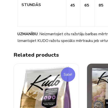
STUNDĀS
45
65
85
UZMANĪBU
: Neizmantojiet citu ražotāju barības mēr
Izmantojiet KUDO ražotu speciālo mērtrauku jeb virtu
Related products
Sale!