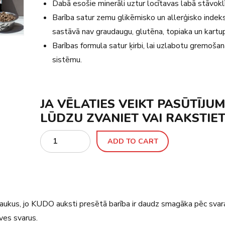
Dabā esošie minerāli uztur locītavas labā stāvoklī
Barība satur zemu glikēmisko un allerģisko indeks
sastāvā nav graudaugu, glutēna, topiaka un kartu
Barības formula satur ķirbi, lai uzlabotu gremoša
sistēmu.
JA VĒLATIES VEIKT PASŪTĪJUM
LŪDZU ZVANIET VAI RAKSTIET
Quantity
ADD TO CART
traukus, jo KUDO auksti presētā barība ir daudz smagāka pēc svar
ves svarus.