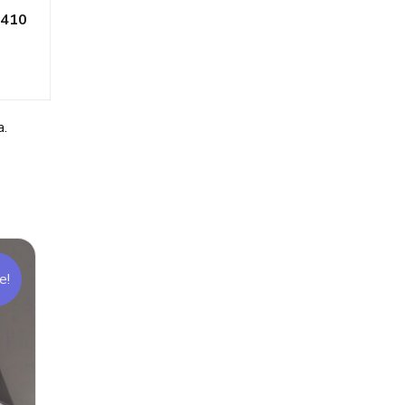
410
a.
e!