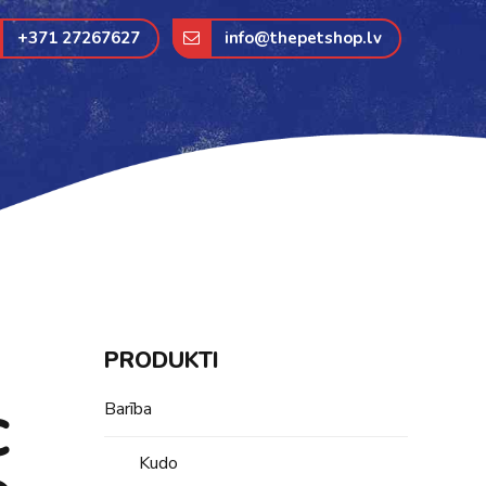
+371 27267627
info@thepetshop.lv
PRODUKTI
Barība
C
Kudo