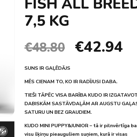
FISH ALL BREE
7,5 KG
€
42.94
€
48.80
SUNS IR GAĻĒDĀJS
MĒS CIENAM TO, KO IR RADĪJUSI DABA.
TIEŠI TĀPĒC VISA BARĪBA KUDO IR IZGATAVO
DABISKĀM SASTĀVDAĻĀM AR AUGSTU GAĻA
SATURU UN BEZ GRAUDIEM.
KUDO MINI PUPPY&JUNIOR – tā ir pilnvērtīga ba
visu šķirņu pieaugušiem suņiem, kurā ir visas