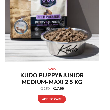
KUDO
KUDO PUPPY&JUNIOR
MEDIUM-MAXI 2,5 KG
€
17.55
€
19.50
ADD TO CART