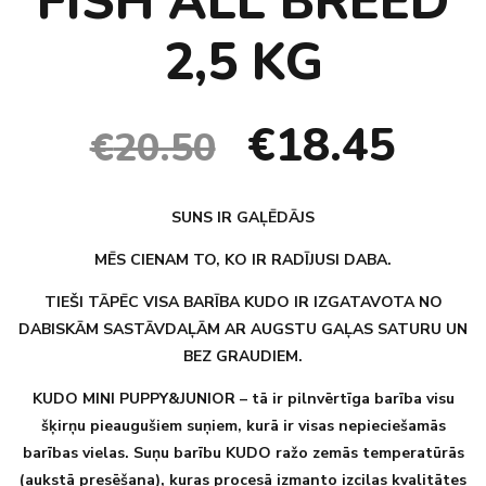
FISH ALL BREED
2,5 KG
€
18.45
€
20.50
SUNS IR GAĻĒDĀJS
MĒS CIENAM TO, KO IR RADĪJUSI DABA.
TIEŠI TĀPĒC VISA BARĪBA KUDO IR IZGATAVOTA NO
DABISKĀM SASTĀVDAĻĀM AR AUGSTU GAĻAS SATURU UN
BEZ GRAUDIEM.
KUDO MINI PUPPY&JUNIOR – tā ir pilnvērtīga barība visu
šķirņu pieaugušiem suņiem, kurā ir visas nepieciešamās
barības vielas. Suņu barību KUDO ražo zemās temperatūrās
(aukstā presēšana), kuras procesā izmanto izcilas kvalitātes