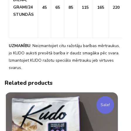
GRAMI/24
45
65
85
115
165
220
2
STUNDĀS
UZMANĪBU
: Neizmantojiet citu ražotāju barības mērtraukus,
jo KUDO auksti presētā barība ir daudz smagāka pēc svara.
Izmantojiet KUDO ražotu speciālo mērtrauku jeb virtuves
svarus.
Related products
Sale!