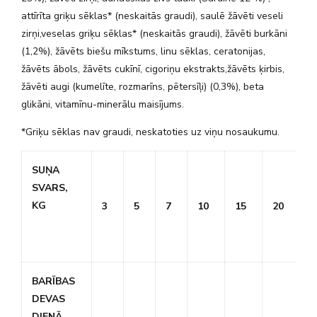
attīrīta griķu sēklas* (neskaitās graudi), saulē žāvēti veseli
zirņi,veselas griķu sēklas* (neskaitās graudi), žāvēti burkāni
(1,2%), žāvēts biešu mīkstums, linu sēklas, ceratonijas,
žāvēts ābols, žāvēts cukīnī, cigoriņu ekstrakts,žāvēts ķirbis,
žāvēti augi (kumelīte, rozmarīns, pētersīļi) (0,3%), beta
glikāni, vitamīnu-minerālu maisījums.
*Griķu sēklas nav graudi, neskatoties uz viņu nosaukumu.
SUŅA
SVARS,
KG
3
5
7
10
15
20
2
BARĪBAS
DEVAS
DIENĀ,