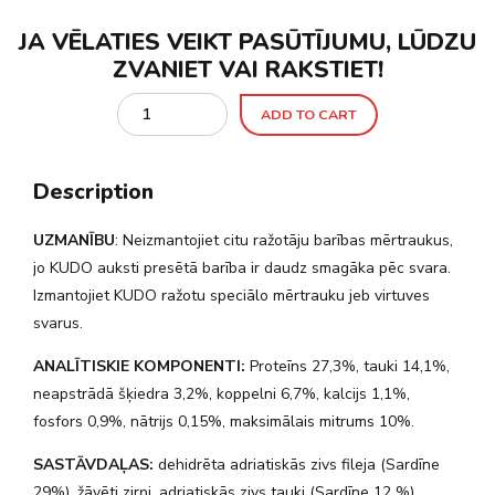
JA VĒLATIES VEIKT PASŪTĪJUMU, LŪDZU
ZVANIET VAI RAKSTIET!
Quantity
ADD TO CART
Description
UZMANĪBU
: Neizmantojiet citu ražotāju barības mērtraukus,
jo KUDO auksti presētā barība ir daudz smagāka pēc svara.
Izmantojiet KUDO ražotu speciālo mērtrauku jeb virtuves
svarus.
ANALĪTISKIE KOMPONENTI:
Proteīns 27,3%, tauki 14,1%,
neapstrādā šķiedra 3,2%, koppelni 6,7%, kalcijs 1,1%,
fosfors 0,9%, nātrijs 0,15%, maksimālais mitrums 10%.
SASTĀVDAĻAS:
dehidrēta adriatiskās zivs fileja (Sardīne
29%), žāvēti zirņi, adriatiskās zivs tauki (Sardīne 12 %) ,