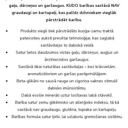
gaļu, dārzeņus un garšaugus. KUDO barības sastāvā NAV
graudaugi un kartupeļi, kas palīdz dzīvniekam vieglāk
pārstrādāt barību.
Produkts viegli tiek pārstrādāts kuņģa-zarnu traktā
pateicoties auksti presētai tehnoloģijai, kas saglabā
sastāvdaļas to dabiskā veidā
Satur lielos daudzumos vistas gaļu, dārzeņus, augļus un
ārstnieciskos garšaugus.
Sastāvā tikai naturālas sastāvdaļas – bez krāsvielām,
aromatizātoriem un garšas pastiprinātājiem.
Beta-glikāni no sausā rauga un cigoriņa saknes stimulē
dabisko imūnsistēmu.
Dabā esošie minerāli uztur locītavas labā stāvoklī.
Barība satur zemu glikēmisko un allerģisko indeksu, tā kā
sastāvā nav graudaugu, glutēna, topiaka un kartupeļu.
Barības formula satur ķirbi, lai uzlabotu gremošanas sistēmu.