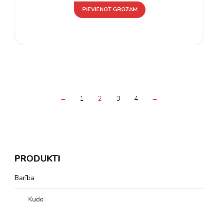
PIEVIENOT GROZAM
←
1
2
3
4
→
PRODUKTI
Barība
Kudo