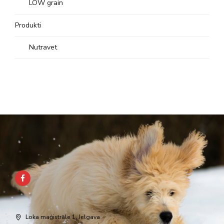
LOW grain
Produkti
Nutravet
Loka maģistrāle 1, Jelgava