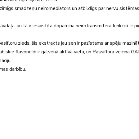
ozīmīgs smadzeņu neiromediators un atbildīgs par nervu sistēma
vdaļa, un tā ir iesaistīta dopamīna neirotransmitera funkcijā. Ir pi
sifloru zieds, šis ekstrakts jau sen ir pazīstams ar spēju mazinā
dabiskie flavonoīdi ir galvenā aktīvā viela, un Passiflora veicina 
āciju.
mas darbību.