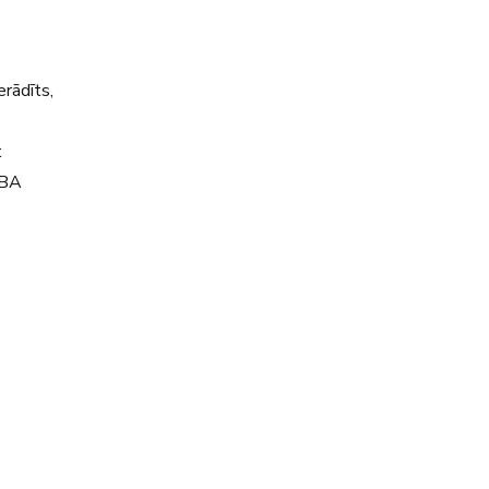
s
erādīts,
t
GABA