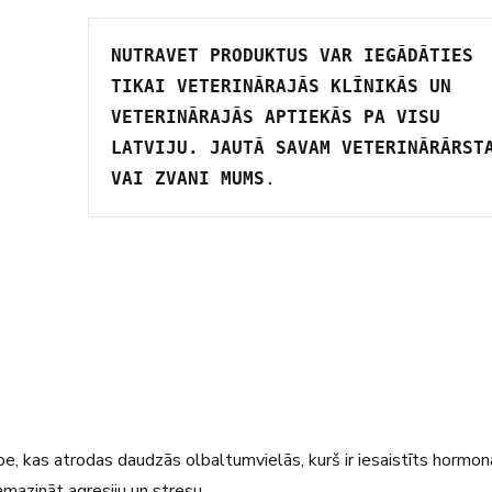
NUTRAVET PRODUKTUS VAR IEGĀDĀTIES 
TIKAI VETERINĀRAJĀS KLĪNIKĀS UN 
VETERINĀRAJĀS APTIEKĀS PA VISU 
LATVIJU. JAUTĀ SAVAM VETERINĀRĀRSTA
VAI ZVANI MUMS
.
e, kas atrodas daudzās olbaltumvielās, kurš ir iesaistīts hormon
samazināt agresiju un stresu.