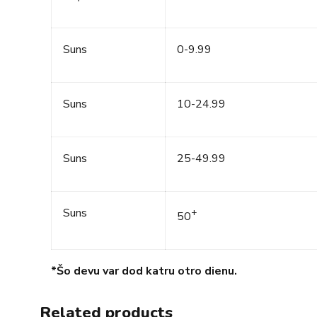
Suns
0-9.99
Suns
10-24.99
Suns
25-49.99
Suns
+
50
*Šo devu var dod katru otro dienu.
Related products