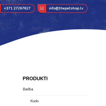
+371 27267627
info@thepetshop.lv
PRODUKTI
Barība
Kudo