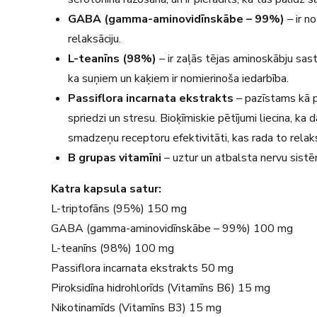
GABA (gamma-aminovidīnskābe – 99%)
– ir n
relaksāciju.
L-teanīns (98%)
– ir zaļās tējas aminoskābju sastā
ka suņiem un kaķiem ir nomierinoša iedarbība.
Passiflora incarnata ekstrakts
– pazīstams kā pa
spriedzi un stresu. Bioķīmiskie pētījumi liecina, ka 
smadzeņu receptoru efektivitāti, kas rada to relaks
B grupas vitamīni
– uztur un atbalsta nervu sistē
Katra kapsula satur:
L-triptofāns (95%) 150 mg
GABA (gamma-aminovidīnskābe – 99%) 100 mg
L-teanīns (98%) 100 mg
Passiflora incarnata ekstrakts 50 mg
Piroksidīna hidrohlorīds (Vitamīns B6) 15 mg
Nikotinamīds (Vitamīns B3) 15 mg