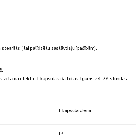
 stearāts ( lai palīdzētu sastāvdaļu īpašībām).
ē.
ms vēlamā efekta. 1 kapsulas darbības ilgums 24-28 stundas.
1 kapsula dienā
1*