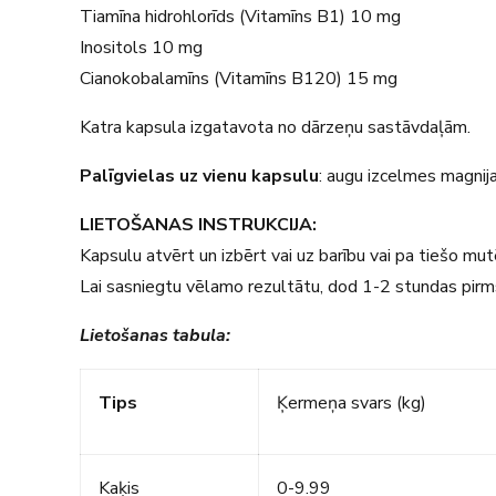
Tiamīna hidrohlorīds (Vitamīns B1) 10 mg
Inositols 10 mg
Cianokobalamīns (Vitamīns B120) 15 mg
Katra kapsula izgatavota no dārzeņu sastāvdaļām.
Palīgvielas uz vienu kapsulu
: augu izcelmes magnija
LIETOŠANAS INSTRUKCIJA:
Kapsulu atvērt un izbērt vai uz barību vai pa tiešo mut
Lai sasniegtu vēlamo rezultātu, dod 1-2 stundas pir
Lietošanas tabula:
Tips
Ķermeņa svars (kg)
Kaķis
0-9.99