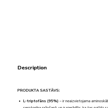
Description
PRODUKTA SASTĀVS:
L-triptofāns (95%)
– ir neaizvietojama aminoskāb
serotonīna ražošanā, un ir pierādīts, ka tas palīdz 