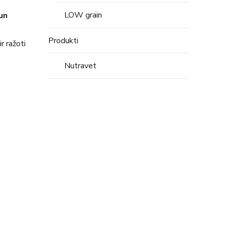
LOW grain
un
Produkti
r ražoti
Nutravet