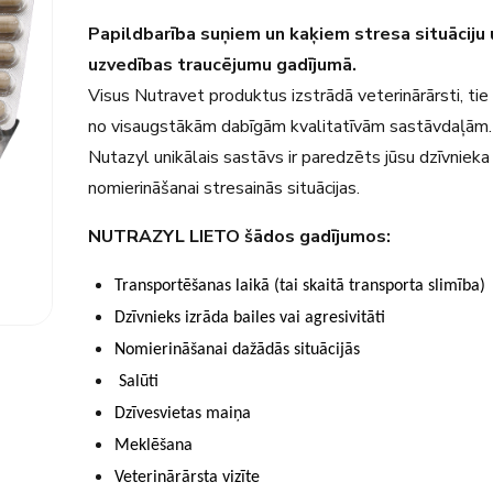
Papildbarība suņiem un kaķiem stresa situāciju 
uzvedības traucējumu gadījumā.
Visus Nutravet produktus izstrādā veterinārārsti, tie i
no visaugstākām dabīgām kvalitatīvām sastāvdaļām.
Nutazyl unikālais sastāvs ir paredzēts jūsu dzīvnieka
nomierināšanai stresainās situācijas.
NUTRAZYL LIETO šādos gadījumos:
Transportēšanas laikā
(tai
skaitā transporta
slimība)
Dzīvnieks izrāda bailes vai agresivitāti
Nomierināšanai dažādās situācijās
Salūti
Dzīvesvietas maiņa
Meklēšana
Veterinārārsta vizīte