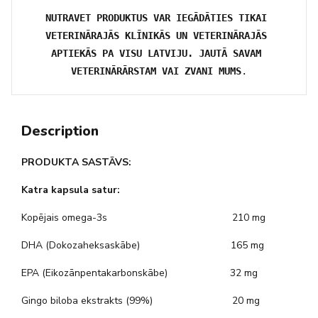
NUTRAVET PRODUKTUS VAR IEGĀDĀTIES TIKAI 
VETERINĀRAJĀS KLĪNIKĀS UN VETERINĀRAJĀS 
APTIEKĀS PA VISU LATVIJU. JAUTĀ SAVAM 
VETERINĀRĀRSTAM VAI ZVANI MUMS
.
Description
PRODUKTA SASTĀVS:
Katra kapsula satur:
Kopējais omega-3s 210 mg
DHA (Dokozaheksaskābe) 165 mg
EPA (Eikozānpentakarbonskābe) 32 mg
Gingo biloba ekstrakts (99%) 20 mg