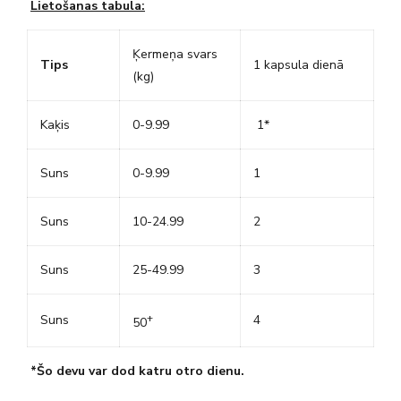
Lietošanas tabula:
Ķermeņa svars
Tips
1 kapsula dienā
(kg)
Kaķis
0-9.99
1*
Suns
0-9.99
1
Suns
10-24.99
2
Suns
25-49.99
3
+
Suns
4
50
*Šo devu var dod katru otro dienu.