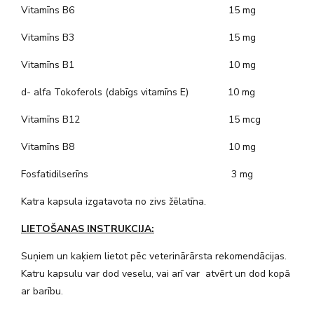
Vitamīns B6 15 mg
Vitamīns B3 15 mg
Vitamīns B1 10 mg
d- alfa Tokoferols (dabīgs vitamīns E) 10 mg
Vitamīns B12 15 mcg
Vitamīns B8 10 mg
Fosfatidilserīns 3 mg
Katra kapsula izgatavota no zivs žēlatīna.
LIETOŠANAS INSTRUKCIJA:
Suņiem un kaķiem lietot pēc veterinārārsta rekomendācijas.
Katru kapsulu var dod veselu, vai arī var atvērt un dod kopā
ar barību.