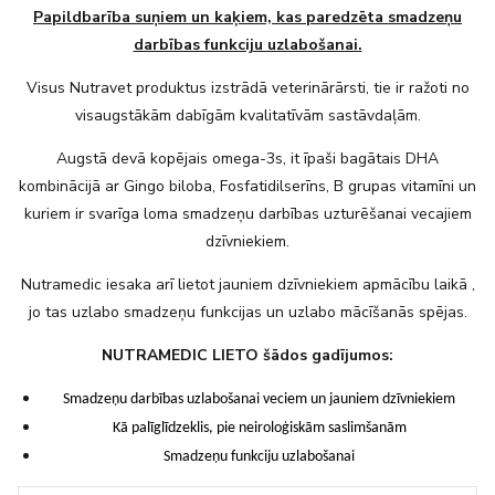
Papildbarība suņiem un kaķiem, kas paredzēta smadzeņu
darbības funkciju uzlabošanai.
Visus Nutravet produktus izstrādā veterinārārsti, tie ir ražoti no
visaugstākām dabīgām kvalitatīvām sastāvdaļām.
Augstā devā kopējais omega-3s, it īpaši bagātais DHA
kombinācijā ar Gingo biloba, Fosfatidilserīns, B grupas vitamīni un
kuriem ir svarīga loma smadzeņu darbības uzturēšanai vecajiem
dzīvniekiem.
Nutramedic iesaka arī lietot jauniem dzīvniekiem apmācību laikā ,
jo tas uzlabo smadzeņu funkcijas un uzlabo mācīšanās spējas.
NUTRAMEDIC LIETO šādos gadījumos:
Smadzeņu darbības
uzlabošanai veciem un
jauniem dzīvniekiem
Kā palīglīdzeklis, pie
neiroloģiskām
saslimšanām
Smadzeņu funkciju
uzlabošanai