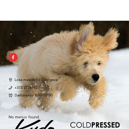
Loka maģistrāle 1, Jelgava
+371 27267627
Darbdienās: 8:00–20:00
No menus found.